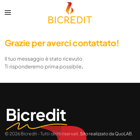
Skip to main content
Grazie per averci contattato!
Il tuo messaggio è stato ricevuto.
Ti risponderemo prima possibile
.
Bicredit
©
2026
Bicredit - Tutti i diritti riservati.
Sito realizzato da QuoLAB
.